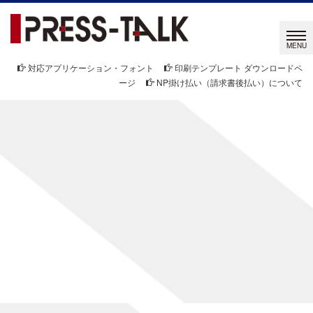
対応アプリケーション・フォント
印刷テンプレート ダウンロードペ
ージ
NP掛け払い（請求書後払い）について
NEWS
新着情報
[%title%]
[%article_date_notime_wa%]
[%lead%]
[%list_start%]