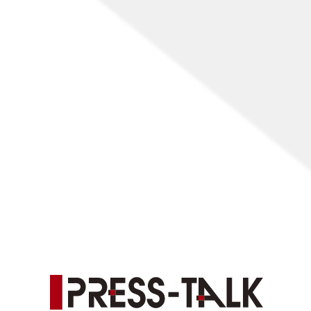
[%list_end%]
[%article%]