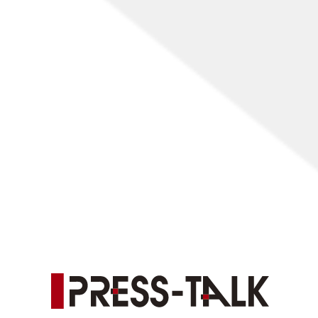
[%list_end%]
前のページ