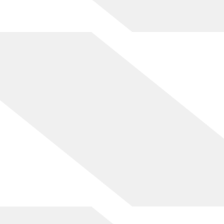
[%comment%]
[%list_end%]