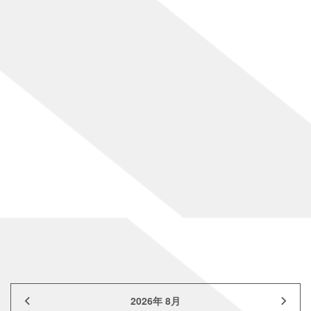
[%title%]
[%lead%]
[%article%]
[%category%]
[%article_date_notime%]
前のページ
次のページ
ページトップへ
2026年 8月