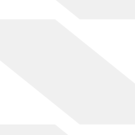
[%comment%]
[%list_end%]