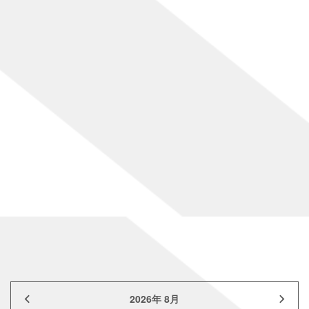
[%title%]
[%lead%]
[%article%]
[%category%]
[%article_date_notime%]
前のページ
次のページ
ページトップへ
2026年 8月